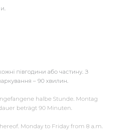
и.
кожні півгодини або частину. З
 паркування – 90 хвилин.
e angefangene halbe Stunde. Montag
kdauer beträgt 90 Minuten.
 thereof. Monday to Friday from 8 a.m.