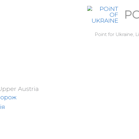
PO
Point for Ukraine,
 Upper Austria
дорож
ія