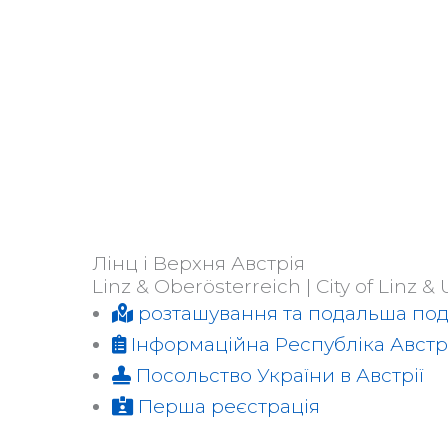
Zum
Inhalt
springen
Лінц і Верхня Австрія
Linz & Oberösterreich | City of Linz &
розташування та подальша по
Інформаційна Республіка Австр
Посольство України в Австрії
Перша реєстрація