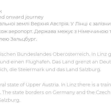
ж
and onward journey
льної землі Верхня Австрія. У Лінці є залізн
 також аеропорт. Держава межує з Німеччиною т
лею Зальцбург.
chischen Bundeslandes Oberösterreich. In Linz 
 und einen Flughafen. Das Land grenzt an Deu
ich, die Steiermark und das Land Salzburg.
ral state of Upper Austria. In Linz there is a trai
. The state borders on Germany and the Czech 
Salzburg.