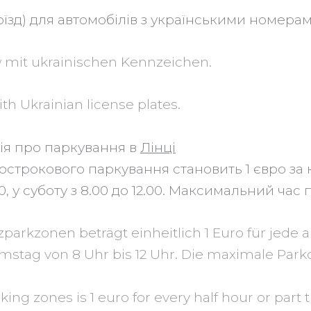
оїзд) для автомобілів з українськими номерам
w mit ukrainischen Kennzeichen.
with Ukrainian license plates.
ія про паркування в
Лінці
острокового паркування становить 1 євро за 
0, у суботу з 8.00 до 12.00. Максимальний час
parkzonen beträgt einheitlich 1 Euro für jed
 Samstag von 8 Uhr bis 12 Uhr. Die maximale Par
king zones is 1 euro for every half hour or part