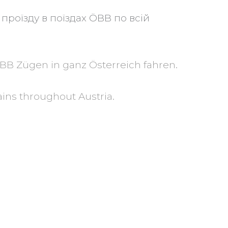
проїзду в поїздах ÖBB по всій
BB Zügen in ganz Österreich fahren.
rains throughout Austria.