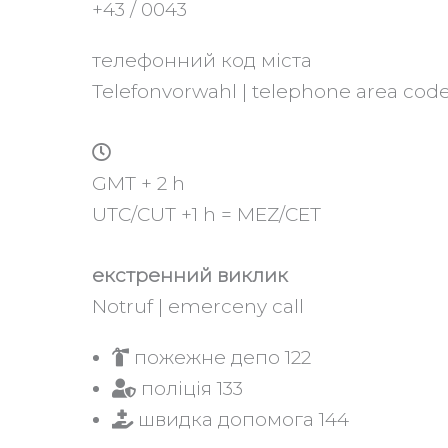
+43 / 0043
телефонний код міста
Telefonvorwahl | telephone area cod
GMT + 2 h
UTC/CUT +1 h = MEZ/CET
екстренний виклик
Notruf | emerceny call
пожежне депо 122
поліція 133
швидка допомога 144